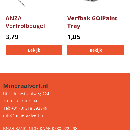
ANZA
Verfbak GO!Paint
Verfrolbeugel
Tray
3,79
1,05
Bekijk
Bekijk
Mineraalverf.nl
Utrechtsestraatweg 224
3911 TX RHENEN
Tel: +31 (0) 318 592849
info@mineraalverf.nl
KNAB BANK: NL36 KNAB 0780 9222 98