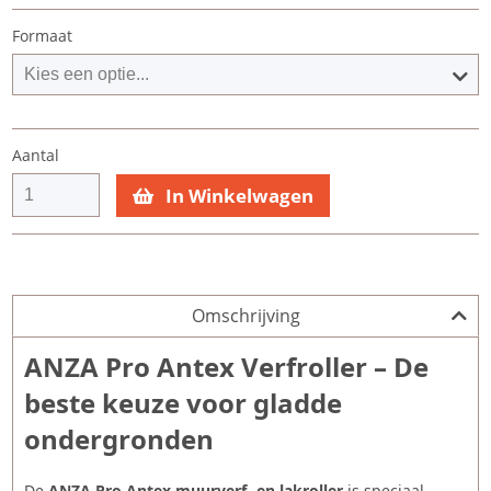
Formaat
Aantal
In Winkelwagen
Omschrijving
ANZA Pro Antex Verfroller – De
beste keuze voor gladde
ondergronden
De
ANZA Pro Antex muurverf- en lakroller
is speciaal