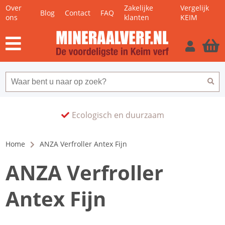
Over
Zakelijke
Vergelijk
Blog
Contact
FAQ
ons
klanten
KEIM
Ecologisch en duurzaam
Home
ANZA Verfroller Antex Fijn
ANZA Verfroller
Antex Fijn