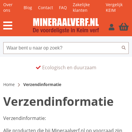
Over
Zakelijke
Vergelijk
Blog
Contact
FAQ
ons
klanten
KEIM
Ecologisch en duurzaam
Home
Verzendinformatie
Verzendinformatie
Verzendinformatie:
Alle producten die bij Mineraalverf.nl op voorraad zijn