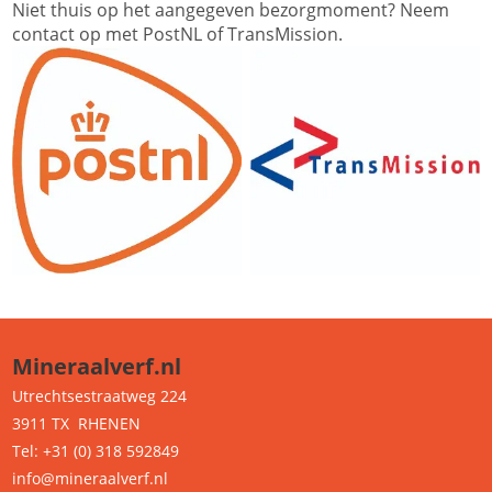
Niet thuis op het aangegeven bezorgmoment? Neem
contact op met PostNL of TransMission.
Mineraalverf.nl
Utrechtsestraatweg 224
3911 TX RHENEN
Tel: +31 (0) 318 592849
info@mineraalverf.nl