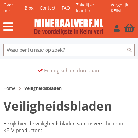
Over
Zakelijke
Vergelijk
Blog
Contact
FAQ
ons
klanten
KEIM
Ecologisch en duurzaam
Home
Veiligheidsbladen
Veiligheidsbladen
Bekijk hier de veiligheidsbladen van de verschillende
KEIM producten: