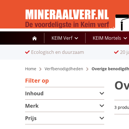
KEIM Verf
KEIM Mortels
Ecologisch en duurzaam
20 j
Home
Verfbenodigdheden
Overige benodigd
Filter op
Ov
Inhoud
500 ml
(2)
Merk
3 prod
GO!Paint
(1)
Prijs
€ 10,00
-
€ 20,00
(1)