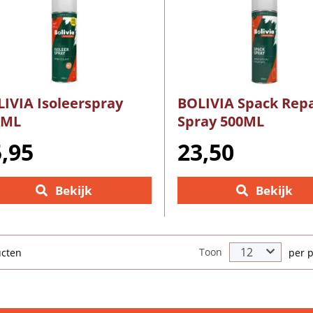
IVIA Isoleerspray
BOLIVIA Spack Repa
0ML
Spray 500ML
,95
23,50
Bekijk
Bekijk
Toon
ucten
per 