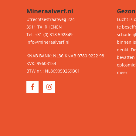
Mineraalverf.nl
Gezon
Utrechtsestraatweg 224
Lucht is 
3911 TX RHENEN
te beseff
Tel: +31 (0) 318 592849
schadelij
info@mineraalverf.nl
binnen i
denkt. D
KNAB BANK: NL36 KNAB 0780 9222 98
bevatten
KVK: 99608154
oplosmid
BTW nr.: NL869059269B01
meer