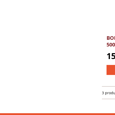
€ 20,00
-
€ 30,00
(2)
BOL
50
15
3 prod