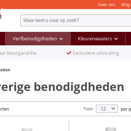
Over ons
Blog
Verfbenodigdheden
Kleurenwaaiers
aar kleurgarantie
Exclusieve uitstraling
heden
erige benodigdheden
Toon
ucten
per 