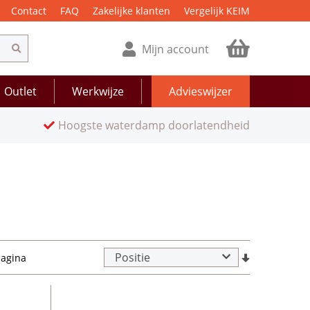
Contact
FAQ
Zakelijke klanten
Vergelijk KEIM
Mijn account
Outlet
Werkwijze
Advieswijzer
Hoogste waterdamp doorlatendheid
pagina