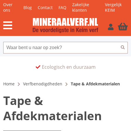
Over
Zakelijke
Vergelijk
Blog
Contact
FAQ
ons
klanten
KEIM
Ecologisch en duurzaam
Home
Verfbenodigdheden
Tape & Afdekmaterialen
Tape &
Afdekmaterialen