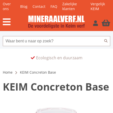
Over
Zakelijke
Vergelijk
Blog
Contact
FAQ
ons
klanten
KEIM
Ecologisch en duurzaam
Home
KEIM Concreton Base
KEIM Concreton Base