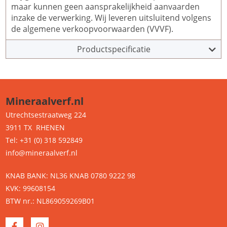
maar kunnen geen aansprakelijkheid aanvaarden
inzake de verwerking. Wij leveren uitsluitend volgens
de algemene verkoopvoorwaarden (VVVF).
Productspecificatie
Mineraalverf.nl
Utrechtsestraatweg 224
3911 TX RHENEN
Tel: +31 (0) 318 592849
info@mineraalverf.nl
KNAB BANK: NL36 KNAB 0780 9222 98
KVK: 99608154
BTW nr.: NL869059269B01