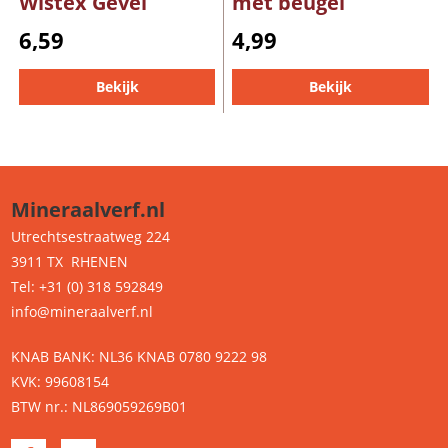
Wistex Gevel
met beugel
6,59
4,99
Bekijk
Bekijk
Mineraalverf.nl
Utrechtsestraatweg 224
3911 TX RHENEN
Tel: +31 (0) 318 592849
info@mineraalverf.nl
KNAB BANK: NL36 KNAB 0780 9222 98
KVK: 99608154
BTW nr.: NL869059269B01