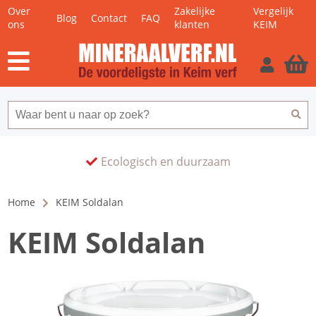
Over
Zakelijke
Vergelijk
Blog
Contact
FAQ
ons
klanten
KEIM
Ecologisch en duurzaam
Home
KEIM Soldalan
KEIM Soldalan