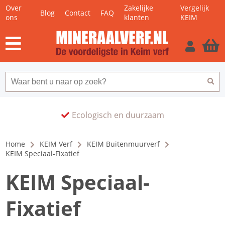
Over
Zakelijke
Vergelijk
Blog
Contact
FAQ
ons
klanten
KEIM
Ecologisch en duurzaam
Home
KEIM Verf
KEIM Buitenmuurverf
KEIM Speciaal-Fixatief
KEIM Speciaal-
Fixatief