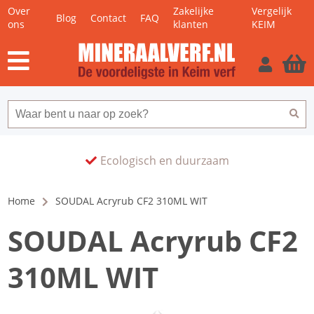
Over
Zakelijke
Vergelijk
Blog
Contact
FAQ
ons
klanten
KEIM
Ecologisch en duurzaam
Home
SOUDAL Acryrub CF2 310ML WIT
SOUDAL Acryrub CF2
310ML WIT