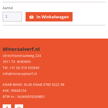
Aantal
In Winkelwagen
Mineraalverf.nl
Utrechtsestraatweg 224
3911 TX RHENEN
Tel: +31 (0) 318 592849
info@mineraalverf.nl
KNAB BANK: NL36 KNAB 0780 9222 98
KVK: 99608154
BTW nr.: NL869059269B01