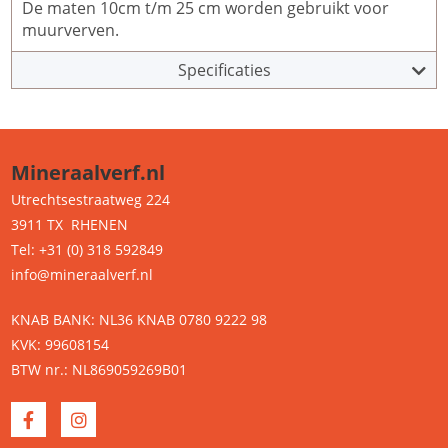
De maten 10cm t/m 25 cm worden gebruikt voor
muurverven.
Specificaties
Mineraalverf.nl
Utrechtsestraatweg 224
3911 TX RHENEN
Tel: +31 (0) 318 592849
info@mineraalverf.nl
KNAB BANK: NL36 KNAB 0780 9222 98
KVK: 99608154
BTW nr.: NL869059269B01