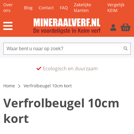
Over
Zakelijke
Vergelijk
Blog
Contact
FAQ
ons
klanten
KEIM
Ecologisch en duurzaam
Home
Verfrolbeugel 10cm kort
Verfrolbeugel 10cm
kort